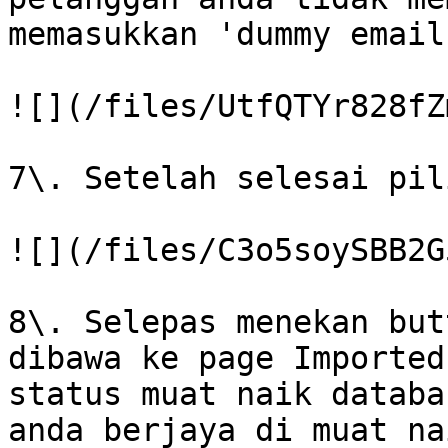
memasukkan 'dummy email'
![](/files/UtfQTYr828fZ
7\. Setelah selesai pil
![](/files/C3o5soySBB2G
8\. Selepas menekan but
dibawa ke page Imported
status muat naik databa
anda berjaya di muat na