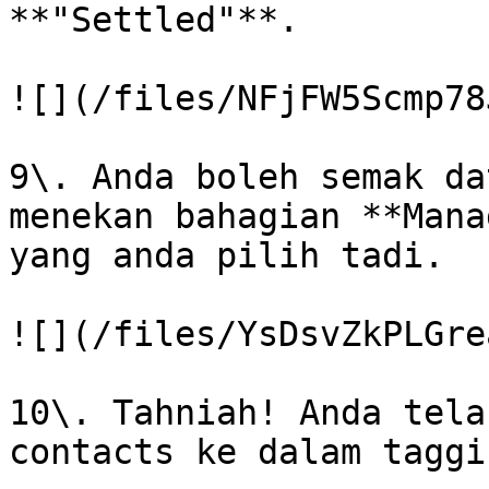
**"Settled"**.

![](/files/NFjFW5Scmp78
9\. Anda boleh semak da
menekan bahagian **Mana
yang anda pilih tadi.

![](/files/YsDsvZkPLGre
10\. Tahniah! Anda tela
contacts ke dalam taggi