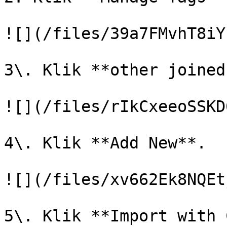
![](/files/39a7FMvhT8iY
3\. Klik **other joined
![](/files/rIkCxeeoSSKD
4\. Klik **Add New**.

![](/files/xv662Ek8NQEt
5\. Klik **Import with 