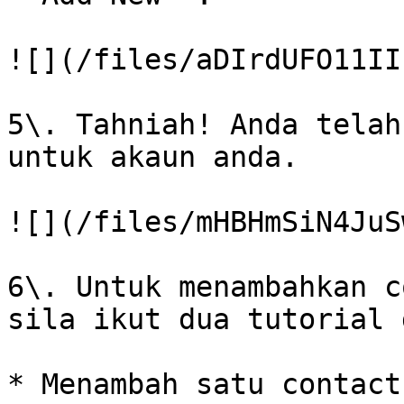
![](/files/aDIrdUFO11II
5\. Tahniah! Anda telah
untuk akaun anda.

![](/files/mHBHmSiN4JuS
6\. Untuk menambahkan c
sila ikut dua tutorial 
* Menambah satu contact