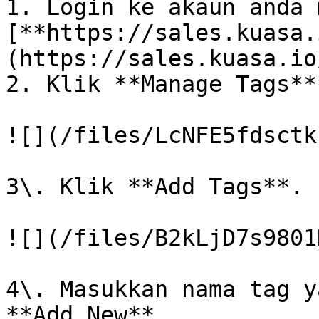
1. Login ke akaun anda 
[**https://sales.kuasa.
(https://sales.kuasa.io/
2. Klik **Manage Tags**.
![](/files/LcNFE5fdsctk
3\. Klik **Add Tags**.

![](/files/B2kLjD7s9801
4\. Masukkan nama tag y
**Add New**.
