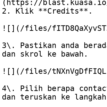
(https://blast.kuasa.io/
2. Klik **Credits**.

![](/files/fITD8QaXyvST
3\. Pastikan anda berad
dan skrol ke bawah.

![](/files/tNXnVgDfFIQL
4\. Pilih berapa contac
dan teruskan ke langkah