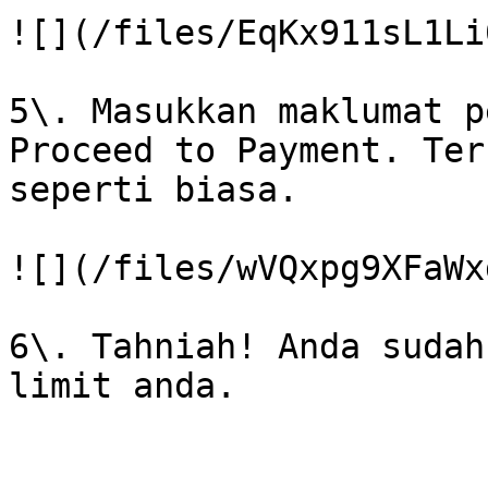
![](/files/EqKx911sL1Li
5\. Masukkan maklumat p
Proceed to Payment. Ter
seperti biasa.

![](/files/wVQxpg9XFaWx
6\. Tahniah! Anda sudah